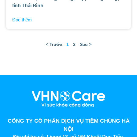
tỉnh Thái Bình
Đọc thêm
< Trước
1
2
Sau >
CÔNG TY CỔ PHẦN DỊCH VỤ TIÊM CHỦNG HÀ
NỘI
Địa chỉ trụ sở:
Licogi 13, số 164 Khuất Duy Tiến,