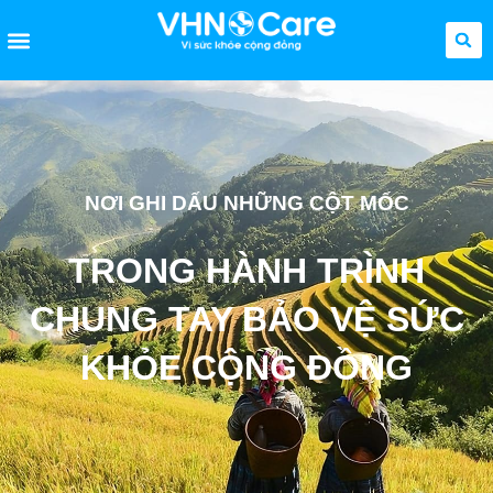
NƠI GHI DẤU NHỮNG CỘT MỐC
TRONG HÀNH TRÌNH
CHUNG TAY BẢO VỆ SỨC
KHỎE CỘNG ĐỒNG