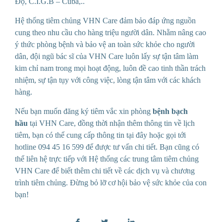
Độ, C.I.G.B – Cuba,..
Hệ thống tiêm chủng VHN Care đảm bảo đáp ứng nguồn
cung theo nhu cầu cho hàng triệu người dân. Nhằm nâng cao
ý thức phòng bệnh và bảo vệ an toàn sức khỏe cho người
dân, đội ngũ bác sĩ của VHN Care luôn lấy sự tận tâm làm
kim chỉ nam trong mọi hoạt động, luôn đề cao tinh thần trách
nhiệm, sự tận tụy với công việc, lòng tận tâm với các khách
hàng.
Nếu bạn muốn đăng ký tiêm vắc xin phòng
bệnh bạch
hầu
tại VHN Care, đồng thời nhận thêm thông tin về lịch
tiêm, bạn có thể cung cấp thông tin
tại đây
hoặc gọi tới
hotline 094 45 16 599 để được tư vấn chi tiết. Bạn cũng có
thể liên hệ trực tiếp với
Hệ thống các trung tâm tiêm chủng
VHN Care
để biết thêm chi tiết về các dịch vụ và chương
trình tiêm chủng. Đừng bỏ lỡ cơ hội bảo vệ sức khỏe của con
bạn!