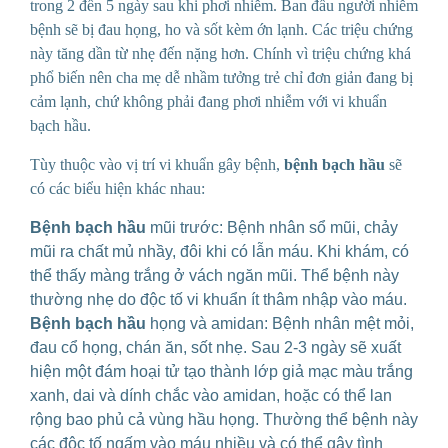
trong 2 đến 5 ngày sau khi phơi nhiễm. Ban đầu người nhiễm
bệnh sẽ bị đau họng, ho và sốt kèm ớn lạnh. Các triệu chứng
này tăng dần từ nhẹ đến nặng hơn. Chính vì triệu chứng khá
phổ biến nên cha mẹ dễ nhầm tưởng trẻ chỉ đơn giản đang bị
cảm lạnh, chứ không phải đang phơi nhiễm với vi khuẩn
bạch hầu.
Tùy thuộc vào vị trí vi khuẩn gây bệnh,
bệnh bạch hầu
sẽ
có các biểu hiện khác nhau:
Bệnh bạch hầu
mũi trước: Bệnh nhân sổ mũi, chảy
mũi ra chất mủ nhầy, đôi khi có lẫn máu. Khi khám, có
thể thấy màng trắng ở vách ngăn mũi. Thể bệnh này
thường nhẹ do độc tố vi khuẩn ít thâm nhập vào máu.
Bệnh bạch hầu
họng và amidan: Bệnh nhân mệt mỏi,
đau cổ họng, chán ăn, sốt nhẹ. Sau 2-3 ngày sẽ xuất
hiện một đám hoại tử tạo thành lớp giả mạc màu trắng
xanh, dai và dính chắc vào amidan, hoặc có thể lan
rộng bao phủ cả vùng hầu họng. Thường thể bệnh này
các độc tố ngấm vào máu nhiều và có thể gây tình