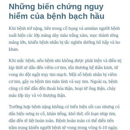
Những biến chứng nguy
hiểm của
bệnh bạch hầu
Khi bệnh trở nặng, bên trong cổ họng và amidan người bệnh
xuất hiện các lớp màng dày màu trắng xám, mọc thành từng
mảng lớn, khiến bệnh nhân bị tắc nghẽn đường hô hấp và ho
khan.
Khi mắc bệnh, nếu bệnh nhi không được phát hiện và điều trị
kịp thời sẽ dẫn đến viêm cơ tim, tổn thương hệ thần kinh, tử
vong do đột ngột trụy tim mạch. Một số bệnh nhân bị viêm
cơ tim, gây ra bệnh tim mãn tính và suy tim. Ngoài ra, bệnh
cũng có thể dẫn đến thoái hóa thận, hoại tử ống thận, chảy
máu lớp tủy và vỏ thượng thận.
Trường hợp bệnh nặng không có biểu hiện sốt cao nhưng có
dấu hiệu sưng to cổ, khàn tiếng, khó thở, rối loạn nhịp tim,
dẫn đến tê liệt hoàn toàn. Bệnh hoàn toàn có thể diễn tiến
trầm trọng khiến người bệnh tử vong trong vòng 6-10 ngày.