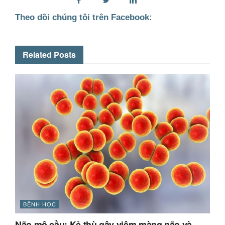
Theo dõi chúng tôi trên Facebook:
Related
Posts
BỆNH HỌC
Não mô cầu: Kẻ thù gây viêm màng não và