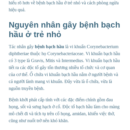
hiểu rõ hơn về bệnh bạch hầu ở trẻ nhỏ và cách phòng ngừa
hiệu quả.
Nguyên nhân gây
bệnh bạch
hầu ở trẻ nhỏ
Tác nhân gây
bệnh bạch hầu
là vi khuẩn Corynebacterium
diphtheriae thuộc họ Corynebacteriaceae. Vi khuẩn bạch hầu
có 3 type là Gravis, Mitis và Intermedius. Vi khuẩn bạch hầu
tiết ra các độc tố gây tổn thương nhiều tổ chức và cơ quan
của cơ thể. Ổ chứa vi khuẩn bạch hầu nằm ở người bệnh và
cả người lành mang vi khuẩn. Đây vừa là ổ chứa, vừa là
nguồn truyền bệnh.
Bệnh khởi phát cấp tính với các đặc điểm chính gồm đau
họng, sốt và sưng hạch ở cổ. Độc tố bạch hầu làm cho màng
mô chết đi và tích tụ trên cổ họng, amidan, khiến việc thở,
cũng như nuốt trở nên khó khăn.