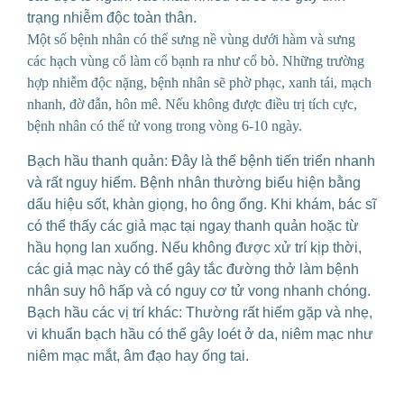
trạng nhiễm độc toàn thân.
Một số bệnh nhân có thể sưng nề vùng dưới hàm và sưng
các hạch vùng cổ làm cổ bạnh ra như cổ bò. Những trường
hợp nhiễm độc nặng, bệnh nhân sẽ phờ phạc, xanh tái, mạch
nhanh, đờ đẫn, hôn mê. Nếu không được điều trị tích cực,
bệnh nhân có thể tử vong trong vòng 6-10 ngày.
Bạch hầu thanh quản: Đây là thể bệnh tiến triển nhanh
và rất nguy hiểm. Bệnh nhân thường biểu hiện bằng
dấu hiệu sốt, khàn giọng, ho ông ổng. Khi khám, bác sĩ
có thể thấy các giả mạc tại ngay thanh quản hoặc từ
hầu họng lan xuống. Nếu không được xử trí kịp thời,
các giả mạc này có thể gây tắc đường thở làm bệnh
nhân suy hô hấp và có nguy cơ tử vong nhanh chóng.
Bạch hầu các vị trí khác: Thường rất hiếm gặp và nhẹ,
vi khuẩn bạch hầu có thể gây loét ở da, niêm mạc như
niêm mạc mắt, âm đạo hay ống tai.