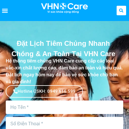
Đặt Lịch Tiêm Chủng Nhanh
Chóng & An Toàn Tại VHN Care
Hệ thống tiêm chủng VHN Care cung cấp các loại
vắc-xin chất lượng cao, đảm bảo an toàn và hiệu quả.
Đặt lịch ngay hôm nay để bảo vệ sức khỏe cho bạn
và gia đình!
Hotline CSKH: 0949.616.599