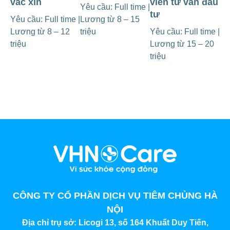
vắc xin
viên tư vấn đầu
Yêu cầu: Full time |
tư
Yêu cầu: Full time |
Lương từ 8 – 15
Lương từ 8 – 12
triệu
Yêu cầu: Full time |
triệu
Lương từ 15 – 20
triệu
CÔNG TY CỔ PHẦN DỊCH VỤ TIÊM CHỦNG HÀ
NỘI
Địa chỉ trụ sở:
Licogi 13, số 164 Khuất Duy Tiến,