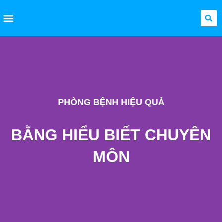
Giới thiệu
Hợp tác
Chuyên môn
Bệnh học
Phòng Tiêm
PHÒNG BỆNH HIỆU QUẢ
BẰNG HIỂU BIẾT CHUYÊN
MÔN