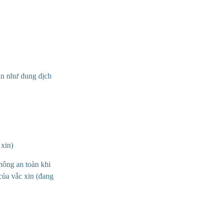
in như dung dịch
 xin)
hông an toàn khi
của vắc xin (đang