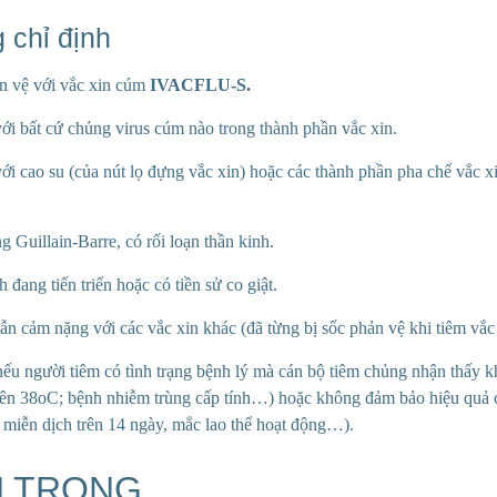
 chỉ định
ản vệ với vắc xin cúm
IVACFLU-S.
ới bất cứ chủng virus cúm nào trong thành phần vắc xin.
ới cao su (của nút lọ đựng vắc xin) hoặc các thành phần pha chế vắc x
 Guillain-Barre, có rối loạn thần kinh.
 đang tiến triển hoặc có tiền sử co giật.
n cảm nặng với các vắc xin khác (đã từng bị sốc phản vệ khi tiêm vắc
ếu người tiêm có tình trạng bệnh lý mà cán bộ tiêm chủng nhận thấy k
 trên 38oC; bệnh nhiễm trùng cấp tính…) hoặc không đảm bảo hiệu quả 
 miễn dịch trên 14 ngày, mắc lao thể hoạt động…).
N TRỌNG