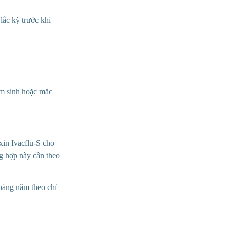
lắc kỹ trước khi
ẩm sinh hoặc m
ắc
 xin Ivacflu-S cho
g
hợp này cần theo
hàng năm theo chỉ