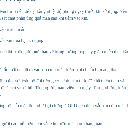
vacflu-S nên để đạt bằng nhiệt độ phòng ngay trước khi sử dụng. Nên 
 sát chặt phản ứng quá mẫn sau khi tiêm vắc xin.
vào mạch máu.
ắc xin quá hạn sử dụng.
h
có thể không đủ mức bảo vệ trong trường hợp suy giảm miễn dịch b
ẻ tốt nhất nên tiêm vắc xin
cúm mùa trước khi chuẩn bị mang thai.
ịnh đối với toàn bộ đối tượng có bệnh mãn
tính, đặc biệt nên tiêm vắc
 ở các cơ sở xã hội đông người, nằm viện lâu ngày.
Trong những trườn
.
ờng hô hấp mãn
tính như hội chứng COPD nên tiêm vắc xin cúm mùa 
 người cao tuổi nên tiêm vắc xin trước mùa cúm hàng năm.