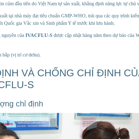
in cúm đầu tiên do Việt Nam tự sản xuất, khẳng định năng lực tự chủ v
xuất tại nhà máy đạt tiêu chuẩn GMP-WHO, trải qua các quy trình kiể
h Quốc gia Vắc xin và Sinh phẩm Y tế trước khi lưu hành.
g nguyên của
IVACFLU-S
được cập nhật hàng năm theo dự báo của
bắp (vị trí cơ delta).
 ĐỊNH VÀ CHỐNG CHỈ ĐỊNH C
ACFLU-S
ượng chỉ định