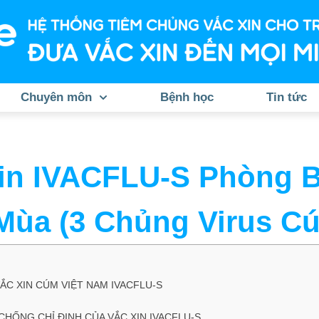
Chuyên môn
Bệnh học
Tin tức
in IVACFLU-S Phòng 
ùa (3 Chủng Virus C
VẮC XIN CÚM VIỆT NAM IVACFLU-S
 CHỐNG CHỈ ĐỊNH CỦA VẮC XIN IVACFLU-S