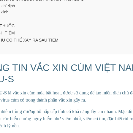
 chỉ định
 định
G
 THUỐC
CH TIÊM
HỤ CÓ THỂ XẢY RA SAU TIÊM
NG TIN VẮC XIN CÚM VIỆT N
U-S
U-S
là vắc xin cúm mùa bất hoạt, được sử dụng để tạo miễn dịch chủ 
virus cúm có trong thành phần vắc xin gây ra.
hiễm trùng đường hô hấp cấp tính có khả năng lây lan nhanh. Mặc dù 
 các biến chứng nguy hiểm như viêm phổi, viêm cơ tim, đặc biệt rủi ro
ệnh lý nền.