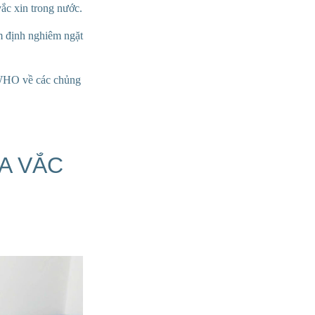
ắc xin trong nước.
m định nghiêm ngặt
 WHO về các chủng
ỦA VẮC