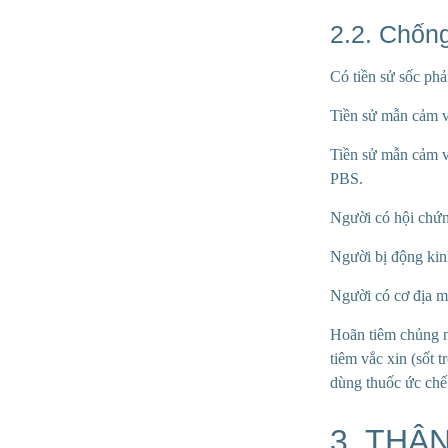
2.2. Chống
Có tiền sử sốc ph
Tiền sử mẫn cảm v
Tiền sử mẫn cảm v
PBS.
Người có hội chứng
Người bị động kinh
Người có cơ địa mẫ
Hoãn tiêm chủng n
tiêm vắc xin (sốt
dùng thuốc ức chế
3. THẬ