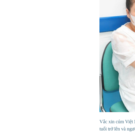
Vắc xin cúm Việ
tuổi trở lên và ng