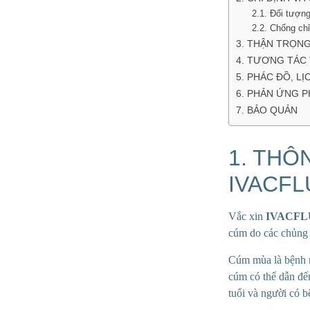
2.1. Đối tượng
2.2. Chống chỉ
3. THẬN TRỌN
4. TƯƠNG TÁC
5. PHÁC ĐỒ, LỊ
6. PHẢN ỨNG P
7. BẢO QUẢN
1. THÔ
IVACFL
Vắc xin
IVACFL
cúm do các chủng 
Cúm mùa là bệnh n
cúm có thể dẫn đến
tuổi và người có b