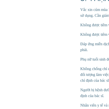
Vắc xin cúm mùa I
sử dụng. Cần giám
Không
được tiêm 
Không được tiêm v
Đáp ứng miễn dịc
phải.
Phụ nữ tuổi sinh đ
Không chống chỉ đ
đối tượng làm việc
chỉ định của bác sĩ
Người bị bệnh đư
định của bác sĩ.
Nhân vi
ên y tế và