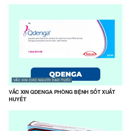
VẮC XIN CHO NGƯỜI CAO TUỔI
VẮC XIN QDENGA PHÒNG BỆNH SỐT XUẤT
HUYẾT