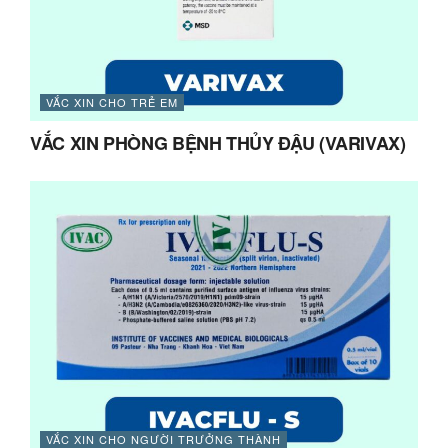
VẮC XIN CHO TRẺ EM
VẮC XIN PHÒNG BỆNH THỦY ĐẬU (VARIVAX)
VẮC XIN CHO NGƯỜI TRƯỞNG THÀNH