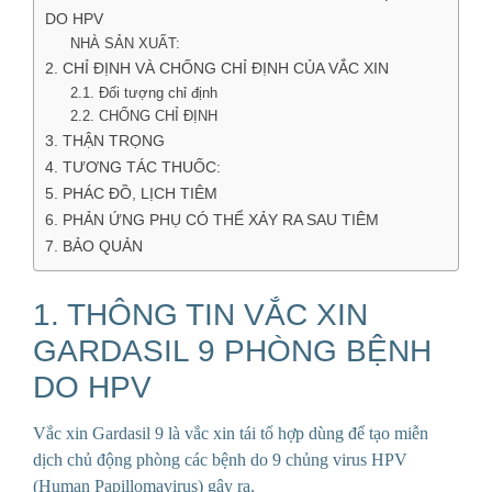
DO HPV
NHÀ SẢN XUẤT:
2. CHỈ ĐỊNH VÀ CHỐNG CHỈ ĐỊNH CỦA VẮC XIN
2.1. Đối tượng chỉ định
2.2. CHỐNG CHỈ ĐỊNH
3. THẬN TRỌNG
4. TƯƠNG TÁC THUỐC:
5. PHÁC ĐỒ, LỊCH TIÊM
6. PHẢN ỨNG PHỤ CÓ THỂ XẢY RA SAU TIÊM
7. BẢO QUẢN
1. THÔNG TIN VẮC XIN
GARDASIL 9 PHÒNG BỆNH
DO HPV
Vắc xin Gardasil 9 là vắc xin tái tổ hợp dùng để tạo miễn
dịch chủ động phòng các bệnh do 9 chủng virus HPV
(Human Papillomavirus) gây ra.