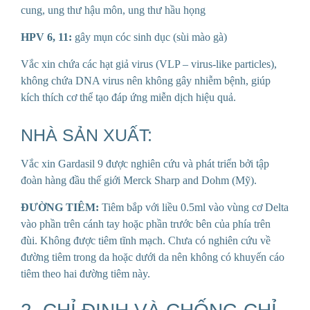
cung, ung thư hậu môn, ung thư hầu họng
HPV 6, 11:
gây mụn cóc sinh dục (sùi mào gà)
Vắc xin chứa các hạt giả virus (VLP – virus-like particles),
không chứa DNA virus nên không gây nhiễm bệnh, giúp
kích thích cơ thể tạo đáp ứng miễn dịch hiệu quả.
NHÀ SẢN XUẤT:
Vắc xin Gardasil 9 được nghiên cứu và phát triển bởi tập
đoàn hàng đầu thế giới Merck Sharp and Dohm (Mỹ).
ĐƯỜNG TIÊM:
Tiêm bắp với liều 0.5ml vào vùng cơ Delta
vào phần trên cánh tay hoặc phần trước bên của phía trên
đùi. Không được tiêm tĩnh mạch. Chưa có nghiên cứu về
đường tiêm trong da hoặc dưới da nên không có khuyến cáo
tiêm theo hai đường tiêm này.