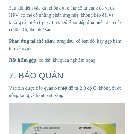
Sau khi tiêm vắc xin phòng
ung
thư cổ tử cung do virus
HPV, có thể có những phản ứng nhẹ, không kéo dài và
không cần đi
ều trị đặc biệt. Đó là sự đáp ứng miễn dịch của
cơ thể. Cụ thể như sau:
Phản ứng tại chỗ tiêm:
sưng đau, có ban đỏ, hay gặp bầm
tím và ngứa.
Rất hiếm gặp:
co thắt khí quản nghiêm trọng.
7. BẢO QUẢN
Vắc xin được bảo quản ở nhiệt độ từ 2-8 độ C, khô
ng được
đông băng và tránh ánh sáng.