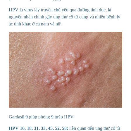
HPV là virus lây truyền chủ yếu qua đường tình dục, là
nguyên nhân chính gây ung thư cổ tử cung và nhiều bệnh lý
ác tính khác ở cả nam và nữ.
Gardasil 9 giúp phòng 9 tuýp HPV:
HPV 16, 18, 31, 33, 45, 52, 58:
liên quan đến ung thư cổ tử