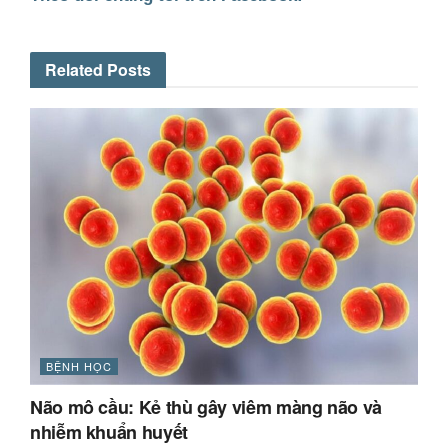
Related
Posts
BỆNH HỌC
Não mô cầu: Kẻ thù gây viêm màng não và
nhiễm khuẩn huyết